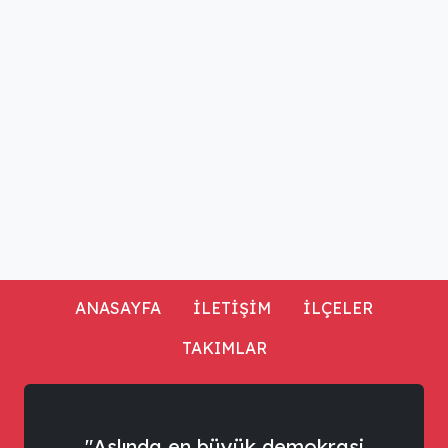
ANASAYFA
İLETİŞİM
İLÇELER
TAKIMLAR
"Aslında en büyük demokrasi