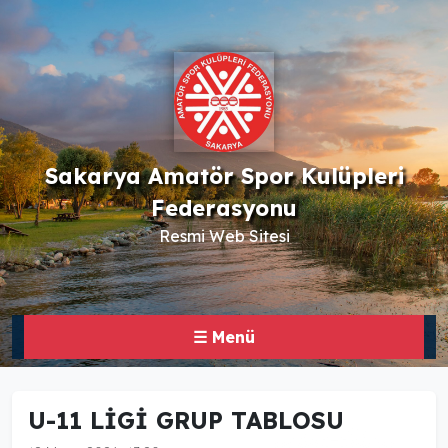
Sakarya Amatör Spor Kulüpleri
Federasyonu
Resmi Web Sitesi
☰ Menü
U-11 LİGİ GRUP TABLOSU