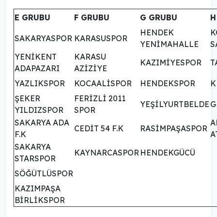
E GRUBU
F GRUBU
G GRUBU
H
HENDEK
K
SAKARYASPOR
KARASUSPOR
YENİMAHALLE
S
YENİKENT
KARASU
KAZIMİYESPOR
T
ADAPAZARI
AZİZİYE
YAZLIKSPOR
KOCAALİSPOR
HENDEKSPOR
K
ŞEKER
FERİZLİ 2011
YEŞİLYURTBELDE
G
YILDIZSPOR
SPOR
SAKARYA ADA
A
CEDİT 54 F.K
RASİMPAŞASPOR
F.K
A
SAKARYA
KAYNARCASPOR
HENDEKGÜCÜ
STARSPOR
SÖĞÜTLÜSPOR
KAZIMPAŞA
BİRLİKSPOR