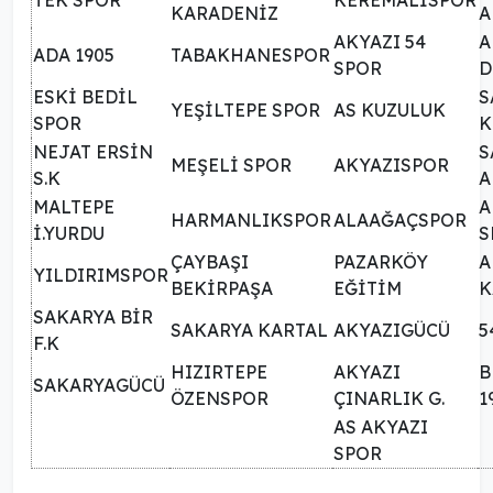
KARADENİZ
A
AKYAZI 54
A
ADA 1905
TABAKHANESPOR
SPOR
D
ESKİ BEDİL
S
YEŞİLTEPE SPOR
AS KUZULUK
SPOR
K
NEJAT ERSİN
S
MEŞELİ SPOR
AKYAZISPOR
S.K
A
MALTEPE
A
HARMANLIKSPOR
ALAAĞAÇSPOR
İ.YURDU
S
ÇAYBAŞI
PAZARKÖY
A
YILDIRIMSPOR
BEKİRPAŞA
EĞİTİM
K
SAKARYA BİR
SAKARYA KARTAL
AKYAZIGÜCÜ
5
F.K
HIZIRTEPE
AKYAZI
B
SAKARYAGÜCÜ
ÖZENSPOR
ÇINARLIK G.
1
AS AKYAZI
SPOR