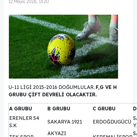
12 Mayıs 2026, 13:20
U-11 LİGİ 2015-2016 DOĞUMLULAR.
F,G VE H
GRUBU ÇİFT DEVRELİ OLACAKTIR.
A GRUBU
B GRUBU
C GRUBU
D
ERENLER 54
S
SAKARYA 1921
ERDOĞDUGÜCÜ
S.K
Y
AKYAZI
S
TEK SPOR
KEREMALİSPOR