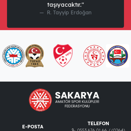
taşıyacaktır."
R. Tayyip Erdoğan
TELEFON
E-POSTA
0553 676 01 66 / (0264)