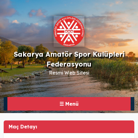
Sakarya Amatör Spor Kulüpleri
Federasyonu
Resmi Web Sitesi
☰ Menü
Maç Detayı