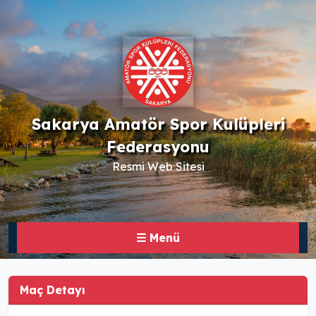
Sakarya Amatör Spor Kulüpleri
Federasyonu
Resmi Web Sitesi
☰ Menü
Maç Detayı