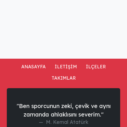
ANASAYFA
İLETİŞİM
İLÇELER
TAKIMLAR
"Ben sporcunun zeki, çevik ve aynı
zamanda ahlaklısını severim."
M. Kemal Atatürk