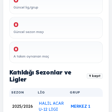
0
Güncel lig/grup
0
Güncel sezon maçı
0
A takım oynanan maç
Katıldığı Sezonlar ve
9 kayıt
Ligler
SEZON
LIG
GRUP
HALİL ACAR
2025/2026
MERKEZ 1
U-12 LİGİ