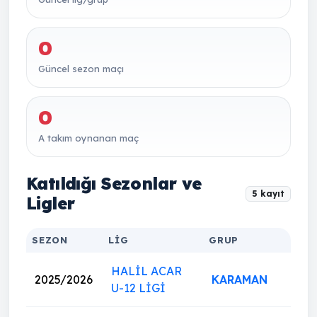
0
Güncel sezon maçı
0
A takım oynanan maç
Katıldığı Sezonlar ve
5 kayıt
Ligler
SEZON
LIG
GRUP
HALİL ACAR
2025/2026
KARAMAN
U-12 LİGİ