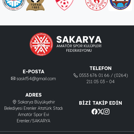
TELEFON
E-POSTA
0553 676 01 66 / (0264)
saskf54@gmail.com
211 05 03 – 04
ADRES
Sakarya Büyükşehir
BIZI TAKIP EDIN
Belediyesi Erenler Atatürk Stadı
Amatör Spor Evi
Erenler/SAKARYA