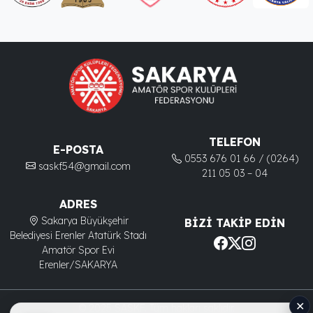
TELEFON
E-POSTA
0553 676 01 66 / (0264)
saskf54@gmail.com
211 05 03 – 04
ADRES
Sakarya Büyükşehir
BIZI TAKIP EDIN
Belediyesi Erenler Atatürk Stadı
Amatör Spor Evi
Erenler/SAKARYA
✕
© 2025 SASKF. Tüm hakları saklıdır.