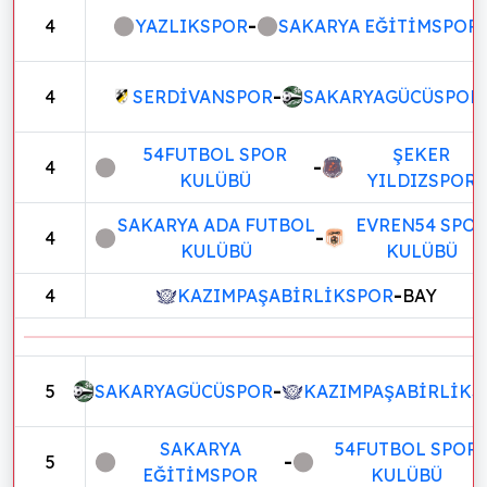
4
YAZLIKSPOR
-
SAKARYA EĞİTİMSPOR
4
SERDİVANSPOR
-
SAKARYAGÜCÜSPOR
54FUTBOL SPOR
ŞEKER
4
-
KULÜBÜ
YILDIZSPOR
SAKARYA ADA FUTBOL
EVREN54 SPO
4
-
KULÜBÜ
KULÜBÜ
4
KAZIMPAŞABİRLİKSPOR
-
BAY
5
SAKARYAGÜCÜSPOR
-
KAZIMPAŞABİRLİKS
SAKARYA
54FUTBOL SPOR
5
-
EĞİTİMSPOR
KULÜBÜ