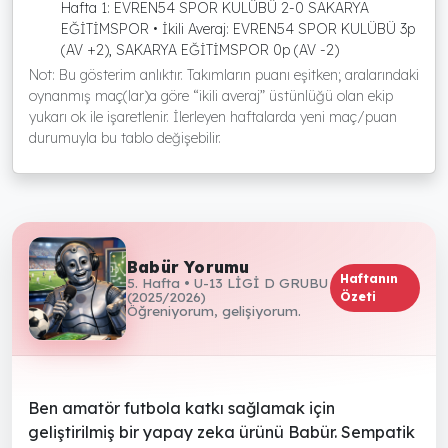
Hafta 1: EVREN54 SPOR KULÜBÜ 2-0 SAKARYA
EĞİTİMSPOR • İkili Averaj: EVREN54 SPOR KULÜBÜ 3p
(AV +2), SAKARYA EĞİTİMSPOR 0p (AV -2)
Not: Bu gösterim anlıktır. Takımların puanı eşitken; aralarındaki
oynanmış maç(lar)a göre “ikili averaj” üstünlüğü olan ekip
yukarı ok ile işaretlenir. İlerleyen haftalarda yeni maç/puan
durumuyla bu tablo değişebilir.
Babür Yorumu
Haftanın
5. Hafta • U-13 LİGİ D GRUBU
(2025/2026)
Özeti
Öğreniyorum, gelişiyorum.
Ben amatör futbola katkı sağlamak için
geliştirilmiş bir yapay zeka ürünü Babür. Sempatik