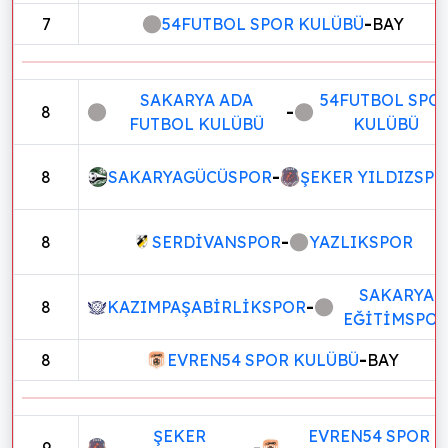
7
54FUTBOL SPOR KULÜBÜ
-
BAY
SAKARYA ADA
54FUTBOL SPO
8
-
FUTBOL KULÜBÜ
KULÜBÜ
8
SAKARYAGÜCÜSPOR
-
ŞEKER YILDIZSPO
8
SERDİVANSPOR
-
YAZLIKSPOR
SAKARYA
8
KAZIMPAŞABİRLİKSPOR
-
EĞİTİMSPO
8
EVREN54 SPOR KULÜBÜ
-
BAY
ŞEKER
EVREN54 SPOR
9
-