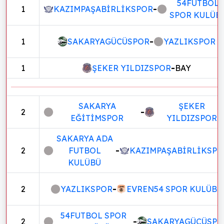
54FUTBOL
1
KAZIMPAŞABİRLİKSPOR
-
SPOR KULÜB
1
SAKARYAGÜCÜSPOR
-
YAZLIKSPOR
1
ŞEKER YILDIZSPOR
-
BAY
SAKARYA
ŞEKER
2
-
EĞİTİMSPOR
YILDIZSPOR
SAKARYA ADA
2
FUTBOL
-
KAZIMPAŞABİRLİKSPO
KULÜBÜ
2
YAZLIKSPOR
-
EVREN54 SPOR KULÜBÜ
54FUTBOL SPOR
2
-
SAKARYAGÜCÜSPO