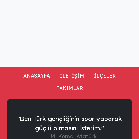
ANASAYFA
İLETİŞİM
İLÇELER
TAKIMLAR
"Ben Türk gençliğinin spor yaparak
güçlü olmasını isterim."
M. Kemal Atatürk