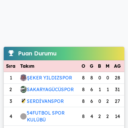
Puan Durumu
Sıra
Takım
O
G
B
M
AG
1
ŞEKER YILDIZSPOR
8
8
0
0
28
2
SAKARYAGÜCÜSPOR
8
6
1
1
31
3
SERDİVANSPOR
8
6
0
2
27
54FUTBOL SPOR
4
8
4
2
2
14
KULÜBÜ