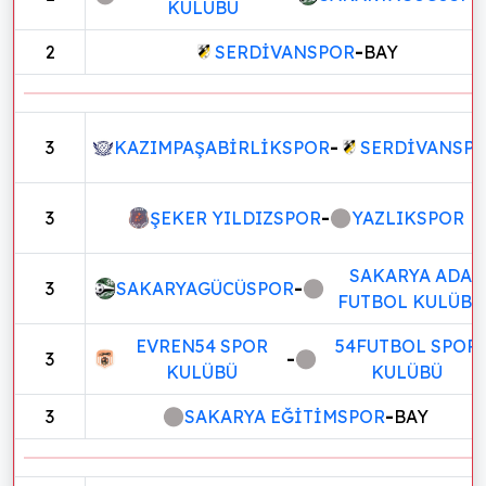
KULÜBÜ
2
SERDİVANSPOR
-
BAY
3
KAZIMPAŞABİRLİKSPOR
-
SERDİVANSP
3
ŞEKER YILDIZSPOR
-
YAZLIKSPOR
SAKARYA ADA
3
SAKARYAGÜCÜSPOR
-
FUTBOL KULÜBÜ
EVREN54 SPOR
54FUTBOL SPOR
3
-
KULÜBÜ
KULÜBÜ
3
SAKARYA EĞİTİMSPOR
-
BAY