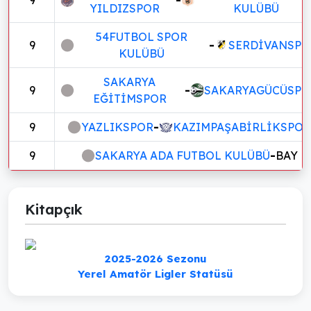
YILDIZSPOR
KULÜBÜ
54FUTBOL SPOR
9
-
SERDİVANSPO
KULÜBÜ
SAKARYA
9
-
SAKARYAGÜCÜSPO
EĞİTİMSPOR
9
YAZLIKSPOR
-
KAZIMPAŞABİRLİKSPOR
9
SAKARYA ADA FUTBOL KULÜBÜ
-
BAY
Kitapçık
2025-2026 Sezonu
Yerel Amatör Ligler Statüsü