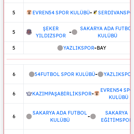
5
EVREN54 SPOR KULÜBÜ
-
SERDİVANSPO
ŞEKER
SAKARYA ADA FUTBO
5
-
YILDIZSPOR
KULÜBÜ
5
YAZLIKSPOR
-
BAY
6
54FUTBOL SPOR KULÜBÜ
-
YAZLIKSPO
EVREN54 SPO
6
KAZIMPAŞABİRLİKSPOR
-
KULÜBÜ
SAKARYA ADA FUTBOL
SAKARYA
6
-
KULÜBÜ
EĞİTİMSPOR