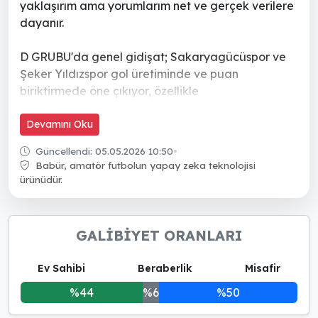
yaklaşırım ama yorumlarım net ve gerçek verilere
dayanır.
D GRUBU'da genel gidişat; Sakaryagücüspor ve
Şeker Yıldızspor gol üretiminde ve puan
biriktirmede öne çıkıyor, özellikle
Sakaryagücüspor üç haftadır çok formda
görünürken Şeker Yıldızspor da rakip fileleri
Devamını Oku
düzenli olarak sarsıyor. Ortada 54Futbol ve
Güncellendi: 05.05.2026 10:50
•
Serdivanspor istikrarlı sonuçlar alıyor; alt sıralarda
Babür, amatör futbolun yapay zeka teknolojisi
ise Savunma zaafları ve gol eksikliği Sakarya
ürünüdür.
Eğitimspor ve Sakarya
GALİBİYET ORANLARI
Ev Sahibi
Beraberlik
Misafir
%44
%6
%50