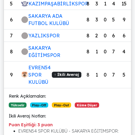
5
KAZIMPAŞABİRLİKSPOR
8
3
1
4
15
SAKARYA ADA
6
8
3
0
5
9
FUTBOL KULÜBÜ
7
YAZLIKSPOR
8
2
0
6
6
SAKARYA
8
8
1
0
7
4
EĞİTİMSPOR
EVREN54
9
SPOR
8
1
0
7
5
↑ İkili Averaj
KULÜBÜ
Renk Açıklamaları:
Yükselir
Play-Off
Play-Out
Küme Düşer
İkili Averaj Notları:
Puan Eşitliği: 3 puan
EVREN54 SPOR KULÜBÜ - SAKARYA EĞİTİMSPOR: