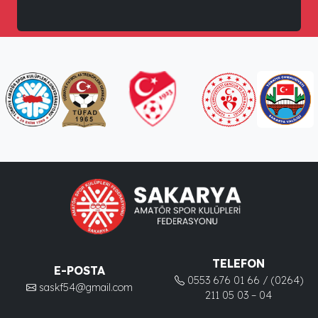
TELEFON
E-POSTA
0553 676 01 66 / (0264)
saskf54@gmail.com
211 05 03 – 04