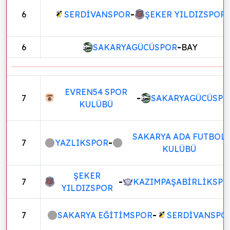
6
SERDİVANSPOR
-
ŞEKER YILDIZSPOR
6
SAKARYAGÜCÜSPOR
-
BAY
EVREN54 SPOR
7
-
SAKARYAGÜCÜSPO
KULÜBÜ
SAKARYA ADA FUTBOL
7
YAZLIKSPOR
-
KULÜBÜ
ŞEKER
7
-
KAZIMPAŞABİRLİKSPO
YILDIZSPOR
7
SAKARYA EĞİTİMSPOR
-
SERDİVANSPO