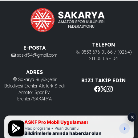
TELEFON
E-POSTA
0553 676 01 66 / (0264)
saskf54@gmail.com
211 05 03 – 04
ADRES
Sakarya Büyükşehir
BIZI TAKIP EDIN
Belediyesi Erenler Atatürk Stadı
Amatör Spor Evi
Erenler/SAKARYA
✕
© 2025 SASKF. Tüm hakları saklıdır.
ASKF Pro Mobil Uygulaması
›
Maç programı • Puan durumu
Bildirimlerle anında haberdar olun
Yazılım:
Aksa Sistem Bilgi Teknolojileri
- ASKF Lig Yönetim Yazılımı