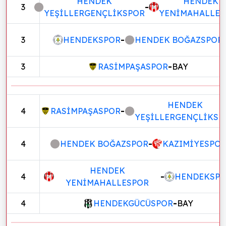
HENDEK
HENDEK
3
-
YEŞİLLERGENÇLİKSPOR
YENİMAHALLES
3
HENDEKSPOR
-
HENDEK BOĞAZSPOR
3
RASİMPAŞASPOR
-
BAY
HENDEK
4
RASİMPAŞASPOR
-
YEŞİLLERGENÇLİKSP
4
HENDEK BOĞAZSPOR
-
KAZIMİYESPO
HENDEK
4
-
HENDEKSP
YENİMAHALLESPOR
4
HENDEKGÜCÜSPOR
-
BAY