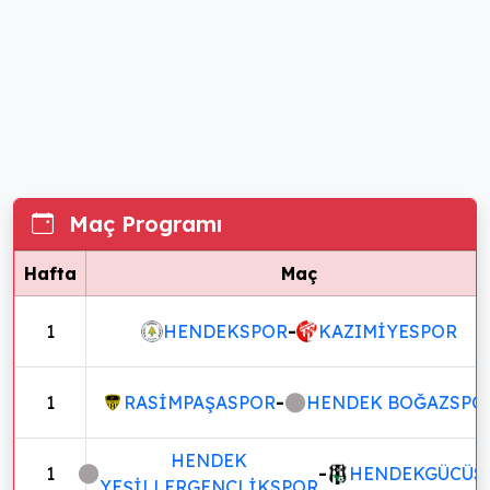
Maç Programı
Hafta
Maç
1
HENDEKSPOR
-
KAZIMİYESPOR
1
RASİMPAŞASPOR
-
HENDEK BOĞAZSPO
HENDEK
1
-
HENDEKGÜCÜS
YEŞİLLERGENÇLİKSPOR