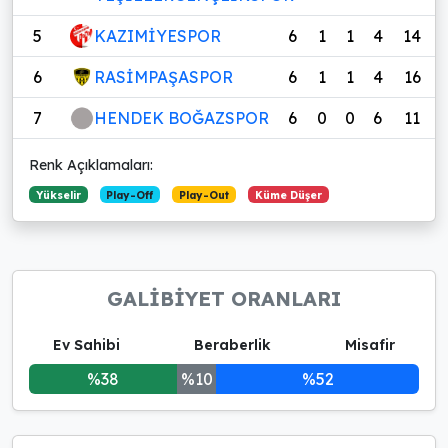
5
KAZIMİYESPOR
6
1
1
4
14
6
RASİMPAŞASPOR
6
1
1
4
16
7
HENDEK BOĞAZSPOR
6
0
0
6
11
Renk Açıklamaları:
Yükselir
Play-Off
Play-Out
Küme Düşer
GALİBİYET ORANLARI
Ev Sahibi
Beraberlik
Misafir
%38
%10
%52