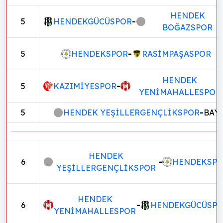
HENDEK
5
HENDEKGÜCÜSPOR
-
BOĞAZSPOR
5
HENDEKSPOR
-
RASİMPAŞASPOR
HENDEK
5
KAZIMİYESPOR
-
YENİMAHALLESPOR
5
HENDEK YEŞİLLERGENÇLİKSPOR
-
BAY
HENDEK
6
-
HENDEKSP
YEŞİLLERGENÇLİKSPOR
HENDEK
6
-
HENDEKGÜCÜSP
YENİMAHALLESPOR