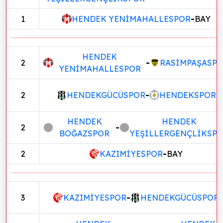
1
HENDEK YENİMAHALLESPOR
-
BAY
HENDEK
2
-
RASİMPAŞASP
YENİMAHALLESPOR
2
HENDEKGÜCÜSPOR
-
HENDEKSPOR
HENDEK
HENDEK
2
-
BOĞAZSPOR
YEŞİLLERGENÇLİKSP
2
KAZIMİYESPOR
-
BAY
3
KAZIMİYESPOR
-
HENDEKGÜCÜSPOR