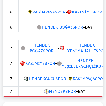
6
RASİMPAŞASPOR
-
KAZIMİYESPOR
6
HENDEK BOĞAZSPOR
-
BAY
HENDEK
HENDEK
7
-
BOĞAZSPOR
YENİMAHALLESPO
HENDEK
7
KAZIMİYESPOR
-
YEŞİLLERGENÇLİKSP
7
HENDEKGÜCÜSPOR
-
RASİMPAŞASPOR
7
HENDEKSPOR
-
BAY