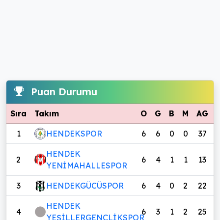
Puan Durumu
Sıra
Takım
O
G
B
M
AG
1
HENDEKSPOR
6
6
0
0
37
HENDEK
2
6
4
1
1
13
YENİMAHALLESPOR
3
HENDEKGÜCÜSPOR
6
4
0
2
22
HENDEK
4
6
3
1
2
25
YEŞİLLERGENÇLİKSPOR