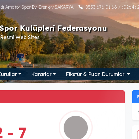
tadı Amatör Spor Evi Erenler/SAKARYA
0553 676 01 66 / (0264) 2
Spor Kulüpleri Federasyonu
Resmi Web Sitesi
urullar
Kararlar
Fikstür & Puan Durumları
2 - 7