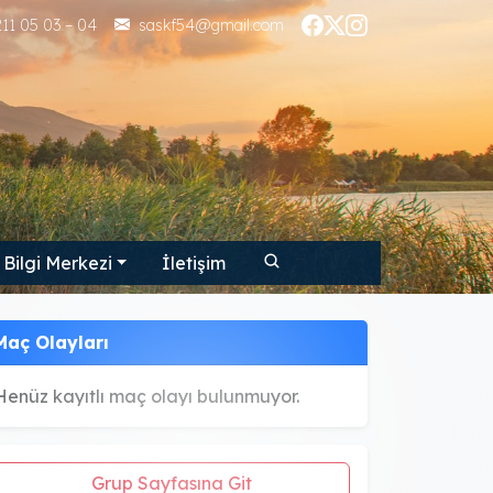
11 05 03 – 04
saskf54@gmail.com
Bilgi Merkezi
İletişim
Maç Olayları
Henüz kayıtlı maç olayı bulunmuyor.
Grup Sayfasına Git