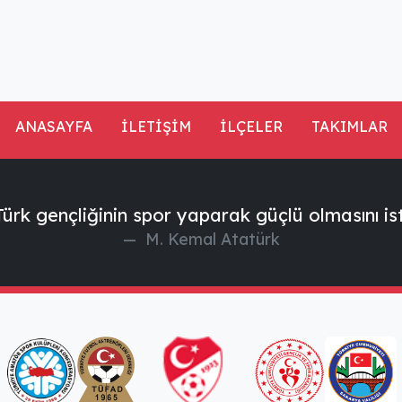
ANASAYFA
İLETİŞİM
İLÇELER
TAKIMLAR
ürk gençliğinin spor yaparak güçlü olmasını is
M. Kemal Atatürk