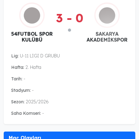
3 - 0
54FUTBOL SPOR
SAKARYA
KULÜBÜ
AKADEMİKSPOR
Lig:
U-11 LİGİ D GRUBU
Hafta:
2. Hafta
Tarih:
-
Stadyum:
-
Sezon:
2025/2026
Saha Komseri:
-
Maç Olayları