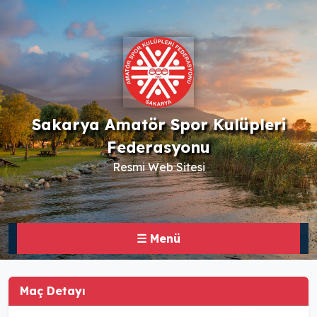
Sakarya Amatör Spor Kulüpleri
Federasyonu
Resmi Web Sitesi
☰ Menü
Maç Detayı