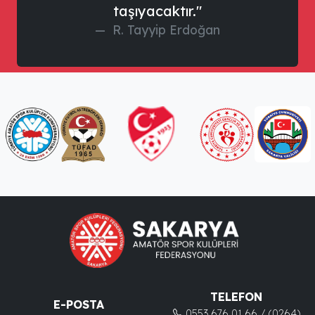
taşıyacaktır."
R. Tayyip Erdoğan
TELEFON
E-POSTA
0553 676 01 66 / (0264)