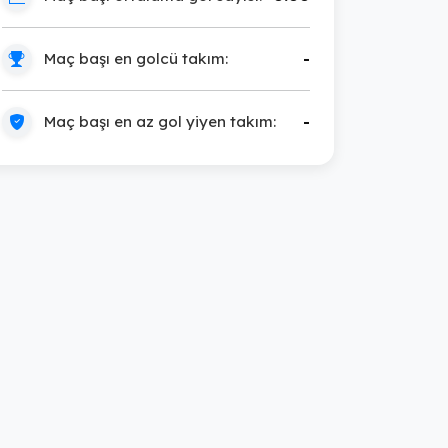
Maç başı en golcü takım:
-
Maç başı en az gol yiyen takım:
-