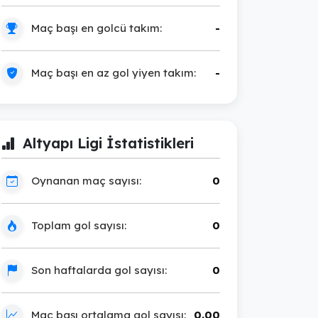
Maç başı en golcü takım:
-
Maç başı en az gol yiyen takım:
-
Altyapı Ligi İstatistikleri
Oynanan maç sayısı:
0
Toplam gol sayısı:
0
Son haftalarda gol sayısı:
0
Maç başı ortalama gol sayısı:
0.00