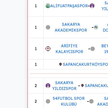
S
1
ALİFUATPAŞASPOR
-
YI
SAKARYA
1
-
AKADEMİKSPOR
D
ARİFİYE
BE
1
-
KALAYCISPOR
1
1
SAPANCAKURTKÖYSPO
SAKARYA
2
-
SAPANCAK
YILDIZSPOR
54FUTBOL SPOR
S
2
-
KULÜBÜ
AKAD