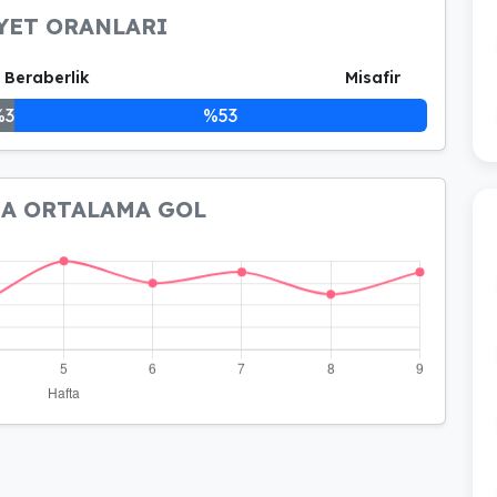
YET ORANLARI
Beraberlik
Misafir
%3
%53
NA ORTALAMA GOL