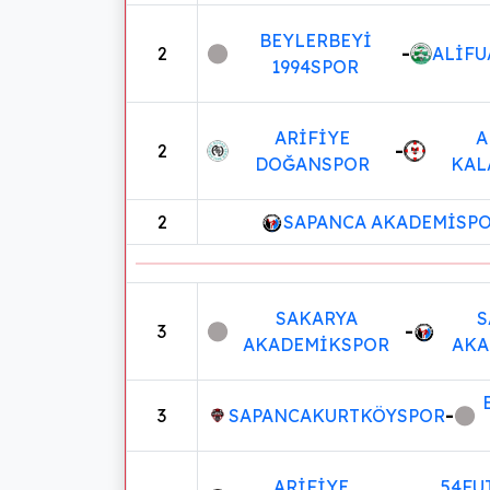
BEYLERBEYİ
2
-
ALİFU
1994SPOR
ARİFİYE
A
2
-
DOĞANSPOR
KAL
2
SAPANCA AKADEMİSP
SAKARYA
S
3
-
AKADEMİKSPOR
AKA
3
SAPANCAKURTKÖYSPOR
-
ARİFİYE
54FU