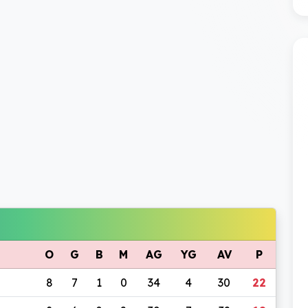
O
G
B
M
AG
YG
AV
P
8
7
1
0
34
4
30
22