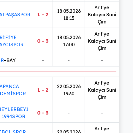
Arifiye
18.05.2026
ATPAŞASPOR
1 - 2
Kalaycı Suni
18:15
Çim
Arifiye
RİFİYE
18.05.2026
0 - 3
Kalaycı Suni
AYCISPOR
17:00
Çim
OR
-
BAY
-
-
-
Arifiye
APANCA
22.05.2026
1 - 2
Kalaycı Suni
DEMİSPOR
19:30
Çim
BEYLERBEYİ
0 - 3
-
-
1994SPOR
Arifiye
TBOL SPOR
22.05.2026