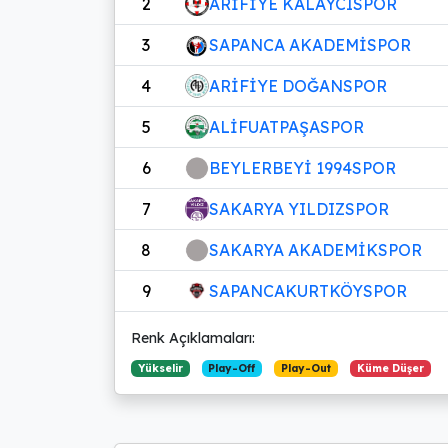
2
ARİFİYE KALAYCISPOR
3
SAPANCA AKADEMİSPOR
4
ARİFİYE DOĞANSPOR
5
ALİFUATPAŞASPOR
6
BEYLERBEYİ 1994SPOR
7
SAKARYA YILDIZSPOR
8
SAKARYA AKADEMİKSPOR
9
SAPANCAKURTKÖYSPOR
Renk Açıklamaları:
Yükselir
Play-Off
Play-Out
Küme Düşer