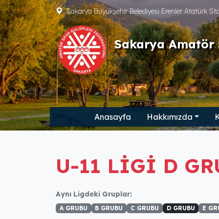
Sakarya Büyükşehir Belediyesi Erenler Atatürk S
Sakarya Amatör 
Anasayfa
Hakkımızda
K
U-11 LİGİ D GR
Aynı Ligdeki Gruplar:
A GRUBU
B GRUBU
C GRUBU
D GRUBU
E GR