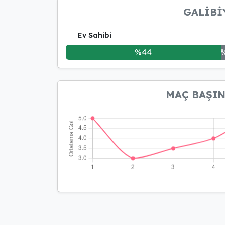
GALİBİ
Ev Sahibi
%44
MAÇ BAŞI