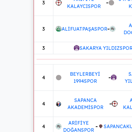
3
-
KALAYCISPOR
K
A
3
ALİFUATPAŞASPOR
-
DO
3
SAKARYA YILDIZSPO
BEYLERBEYİ
S
4
-
1994SPOR
YI
SAPANCA
4
-
AKADEMİSPOR
KA
ARİFİYE
4
-
SAPANCAK
DOĞANSPOR