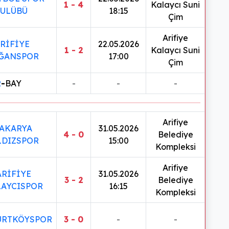
1 - 4
Kalaycı Suni
ULÜBÜ
18:15
Çim
Arifiye
RİFİYE
22.05.2026
1 - 2
Kalaycı Suni
ĞANSPOR
17:00
Çim
R
-
BAY
-
-
-
Arifiye
AKARYA
31.05.2026
4 - 0
Belediye
LDIZSPOR
15:00
Kompleksi
Arifiye
ARİFİYE
31.05.2026
3 - 2
Belediye
LAYCISPOR
16:15
Kompleksi
URTKÖYSPOR
3 - 0
-
-