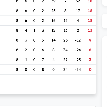
8
6
0
2
39
7
32
18
8
6
0
2
25
8
17
18
8
6
0
2
16
12
4
18
8
4
1
3
15
13
2
13
8
3
0
5
14
26
-12
9
8
2
0
6
8
34
-26
6
8
1
0
7
4
27
-23
3
8
0
0
8
0
24
-24
0