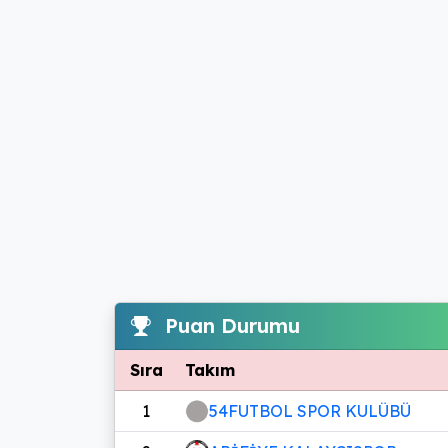
Puan Durumu
Sıra
Takım
1
54FUTBOL SPOR KULÜBÜ