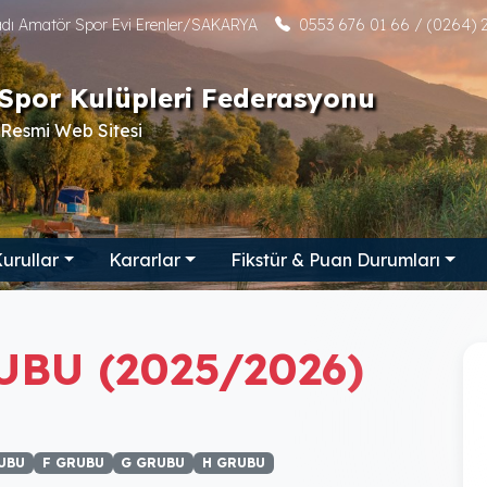
tadı Amatör Spor Evi Erenler/SAKARYA
0553 676 01 66 / (0264) 2
Spor Kulüpleri Federasyonu
Resmi Web Sitesi
urullar
Kararlar
Fikstür & Puan Durumları
UBU (2025/2026)
UBU
F GRUBU
G GRUBU
H GRUBU