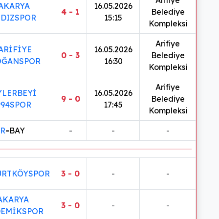
AKARYA
16.05.2026
4 - 1
Belediye
LDIZSPOR
15:15
Kompleksi
Arifiye
ARİFİYE
16.05.2026
0 - 3
Belediye
OĞANSPOR
16:30
Kompleksi
Arifiye
YLERBEYİ
16.05.2026
9 - 0
Belediye
994SPOR
17:45
Kompleksi
R
-
BAY
-
-
-
URTKÖYSPOR
3 - 0
-
-
AKARYA
3 - 0
-
-
EMİKSPOR