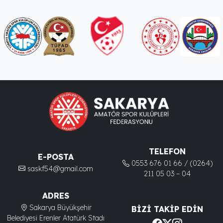
TELEFON
E-POSTA
0553 676 01 66 / (0264)
saskf54@gmail.com
211 05 03 – 04
ADRES
Sakarya Büyükşehir
BIZI TAKIP EDIN
Belediyesi Erenler Atatürk Stadı