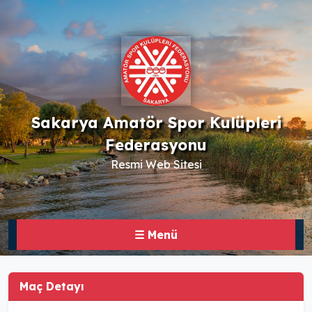
Sakarya Amatör Spor Kulüpleri
Federasyonu
Resmi Web Sitesi
☰ Menü
Maç Detayı